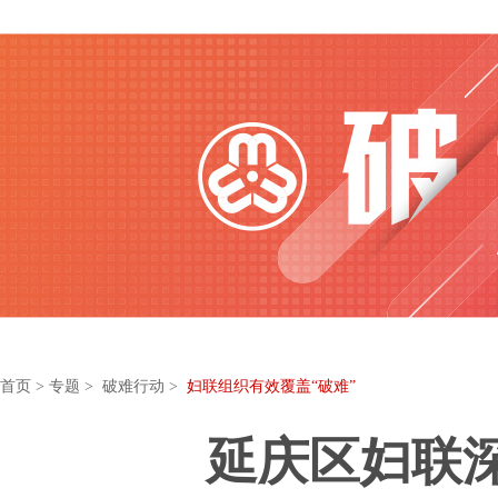
首页
>
专题
> 破难行动 >
妇联组织有效覆盖“破难”
延庆区妇联深