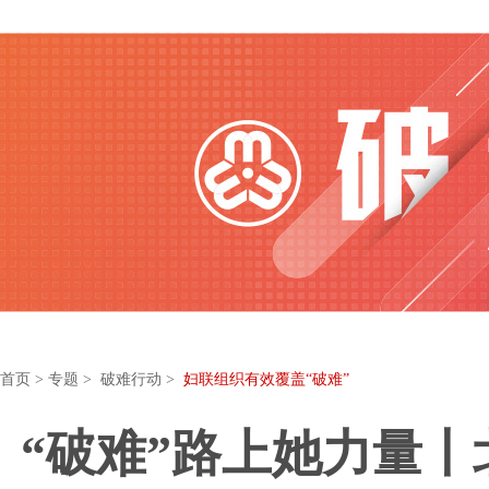
首页
>
专题
> 破难行动 >
妇联组织有效覆盖“破难”
“破难”路上她力量丨