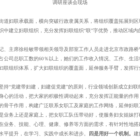
调研座谈会现场
妇联承载面，横向突破行政隶属关系，将组织覆盖拓展到区域
织中建立妇联组织，充分发挥妇联组织“联”字优势，推动区域内
记、主席徐桂敏带领相关领导及部室工作人员走进北京市政路桥
占公司总职工数的60％以上，她们的工作收入情况、工作、生
妇联组织体系，扩大妇联组织的覆盖面，延伸服务手臂，发挥行
坚持“党建带妇建，妇建促党建”的原则，行业领域创新成立妇
身心的活动，把大家的积极性调动起来，充分发挥正能量的作用
的骨干作用，构建广泛联系女职工及家庭的工作网络，延伸妇联
是业务上还是家庭上，把女职工队伍带动好，使服务妇女姐妹打
在业务、技能、心理、健康、修养等方面的需求，有针对性地搭
水平提升，在学习、实践中成长和进步。
四是用好一个机制。
建