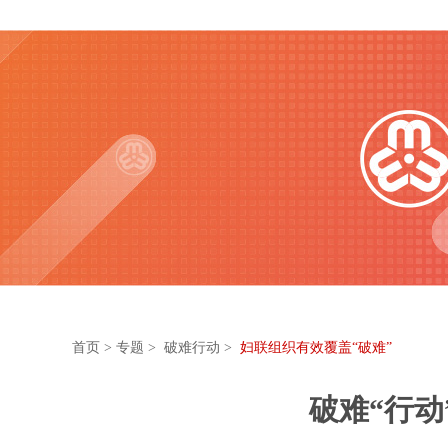
首页
>
专题
> 破难行动 >
妇联组织有效覆盖“破难”
破难“行