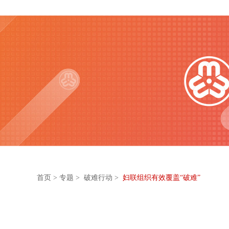
首页
>
专题
> 破难行动 >
妇联组织有效覆盖“破难”