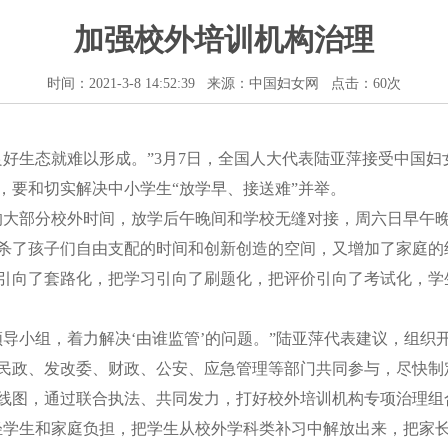
加强校外培训机构治理
时间：2021-3-8 14:52:39 来源：中国妇女网 点击：
60次
生态就难以形成。”3月7日，全国人大代表陆亚萍接受中国妇
，要和切实解决中小学生“放学早、接送难”并举。
大部分校外时间，放学后午晚间和学校无缝对接，周六日早午晚
杀了孩子们自由支配的时间和创新创造的空间，又增加了家庭的
引向了套路化，把学习引向了刷题化，把评价引向了考试化，学
小组，着力解决‘由谁监管’的问题。”陆亚萍代表建议，组织
民政、发改委、财政、公安、应急管理等部门共同参与，尽快制
线图，通过联合执法、共同发力，打好校外培训机构专项治理组
生和家庭负担，把学生从校外学科类补习中解放出来，把家长