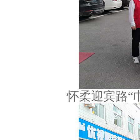
怀柔迎宾路“