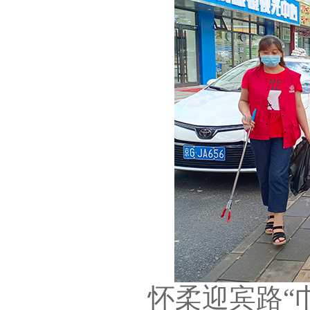
怀柔迎宾路“