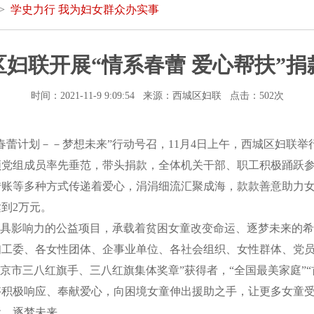
 >
学史力行 我为妇女群众办实事
区妇联开展“情系春蕾 爱心帮扶”捐
时间：2021-11-9 9:09:54 来源：西城区妇联 点击：
502次
计划－－梦想未来”行动号召，11月4日上午，西城区妇联举行
领党组成员率先垂范，带头捐款，全体机关干部、职工积极踊跃
账等多种方式传递着爱心，涓涓细流汇聚成海，款款善意助力女
到2万元。
具影响力的公益项目，承载着贫困女童改变命运、逐梦未来的希
工委、各女性团体、企事业单位、各社会组织、女性群体、党员
京市三八红旗手、三八红旗集体奖章”获得者，“全国最美家庭”“
够积极响应、奉献爱心，向困境女童伸出援助之手，让更多女童
运，逐梦未来。