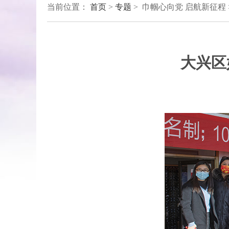
当前位置：
首页
>
专题
> 巾帼心向党 启航新征程
大兴区