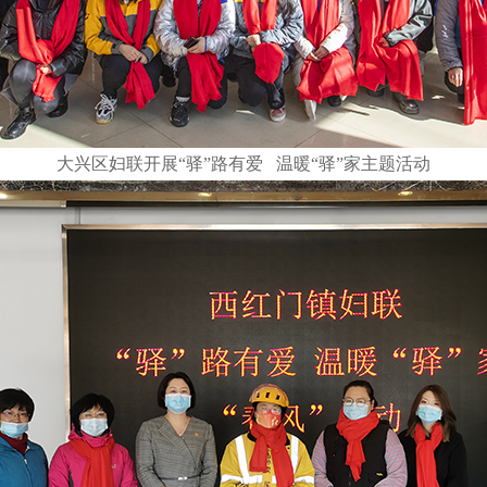
大兴区妇联开展“驿”路有爱 温暖“驿”家主题活动