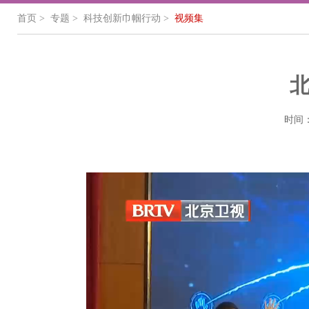
首页
>
专题
> 科技创新巾帼行动 >
视频集
时间：2