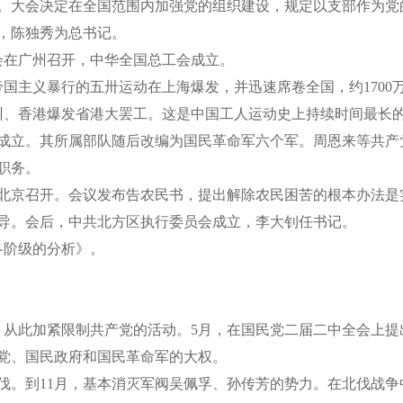
。大会决定在全国范围内加强党的组织建设，规定以支部作为党
，陈独秀为总书记。
会在广州召开，中华全国总工会成立。
国主义暴行的五卅运动在上海爆发，并迅速席卷全国，约1700
，广州、香港爆发省港大罢工。这是中国工人运动史上持续时间最长
成立。其所属部队随后改编为国民革命军六个军。周恩来等共产
职务。
京召开。会议发布告农民书，提出解除农民困苦的根本办法是实
导。会后，中共北方区执行委员会成立，李大钊任书记。
各阶级的分析》。
从此加紧限制共产党的活动。5月，在国民党二届二中全会上提
党、国民政府和国民革命军的大权。
。到11月，基本消灭军阀吴佩孚、孙传芳的势力。在北伐战争