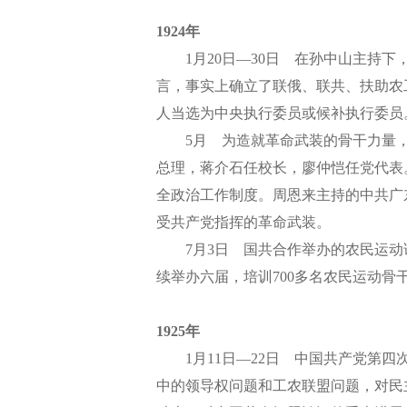
1924年
1月20日—30日 在孙中山主持下
言，事实上确立了联俄、联共、扶助农
人当选为中央执行委员或候补执行委员
5月 为造就革命武装的骨干力量，国
总理，蒋介石任校长，廖仲恺任党代表
全政治工作制度。周恩来主持的中共广
受共产党指挥的革命武装。
7月3日 国共合作举办的农民运动讲
续举办六届，培训700多名农民运动骨
1925年
1月11日—22日 中国共产党第四次
中的领导权问题和工农联盟问题，对民