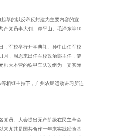
加起草的以反帝反封建为主要内容的宣
共产党员李大钊、谭平山、毛泽东等10
日，军校举行开学典礼。孙中山任军校
11月，周恩来出任军校政治部主任，健
元帅大本营的铁甲车队改组为一支实际
东等相继主持下，广州农民运动讲习所连
4名党员。大会提出无产阶级在民主革命
以来尤其是国共合作一年来实践经验基