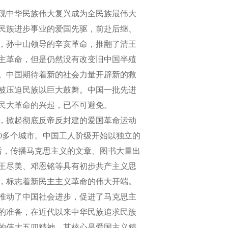
现中华民族伟大复兴成为全民族最伟大
民族进步事业的爱国先驱，前赴后继、
月，孙中山领导的辛亥革命，推翻了清王
主革命，但是仍然没有改变旧中国半殖
。中国期待着新的社会力量开辟新的救
方被压迫民族以巨大鼓舞。中国一批先进
民大革命的兴起，已不可避免。
威，掀起彻底反帝反封建的爱国革命运动
00多个城市。中国工人阶级开始以独立的
后，传播马克思主义的文章、图书大量出
王尽美、邓恩铭等具有初步共产主义思
，标志着新民主主义革命的伟大开端。
推动了中国社会进步，促进了马克思主
的准备，在近代以来中华民族追求民族
的伟大五四精神，其核心是爱国主义精