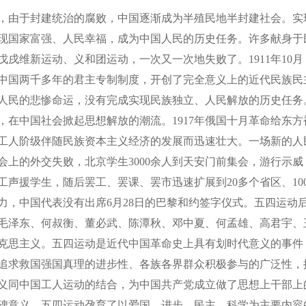
，由于封建统治的腐败，中国逐渐成为半殖民地半封建社会。实
现国家富强、人民幸福，成为中国人民的历史任务。许多献身于
戌维新运动、义和团运动，一次又一次地失败了。1911年10
中国两千多年的君主专制制度，开创了完全意义上的近代民族民
人民的悲惨命运，没有完成实现民族独立、人民解放的历史任务
动，在中国社会掀起思想解放的潮流。1917年俄国十月革命给东
工人阶级伴随民族资本主义经济的发展而迅速壮大。一场新的人
会上的外交失败，北京学生3000余人到天安门前集会，游行示
工声援学生，随后罢工、罢课、罢市迅速扩展到20多个省区、1
力，中国代表没有出席6月28日的巴黎和约签字仪式。五四运动
毛泽东、何叔衡、董必武、陈潭秋、邓中夏、何孟雄、高君宇、
克思主义。五四运动是近代中国革命史上具有划时代意义的事件
追求救国强国真理的进步性、各族各界群众积极参与的广泛性，
义同中国工人运动的结合，为中国共产党成立做了思想上干部上
碑意义。五四运动孕育了以爱国、进步、民主、科学为主要内容