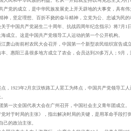
国人民和中华民族的利益。它从一开始就坚持以马克思主义为行
共产党的成立，是中华民族发展史上开天辟地的大事变，具有伟
精神，坚定理想、百折不挠的奋斗精神，立党为公、忠诚为民的
中央关于中国共产党诞生二十周年、抗战四周年纪念指示》将7月
海成立。这是中国共产党领导工人运动的第一个公开机构。
江萧山衙前村农民大会召开，中国第一个新型农民组织宣告成立。
、陆丰、惠阳三县很多地方成立了农会，会员达到20多万人；9月
，1923年2月京汉铁路工人罢工为终点，中国共产党领导工
上。
团第一次全国代表大会在广州召开，中国社会主义青年团成立。
党对于时局的主张》，指出解决时局的关键，是用革命手段打
自己的政治主张。