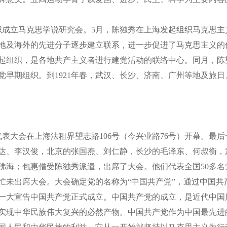
织成立马克思学说研究会。5月，陈独秀在上海发起组织马克思
地及海外的先进分子逐步建立联系，进一步促进了马克思主义的
起组织，是各地共产主义者进行建党活动的联络中心。同月，陈
党早期组织。到1921年春，武汉、长沙、济南、广州等地及旅
表大会在上海法租界望志路106号（今兴业路76号）开幕。最
达、李汉俊，北京的张国焘、刘仁静，长沙的毛泽东、何叔衡，
佛海；包惠僧受陈独秀派遣，出席了大会。他们代表全国50多
忙未出席大会。大会确定党的名称为“中国共产党”，通过中国共
一大宣告中国共产党正式成立。中国共产党的成立，是近代中国
实现中华民族伟大复兴的必然产物。中国共产党作为中国最先进