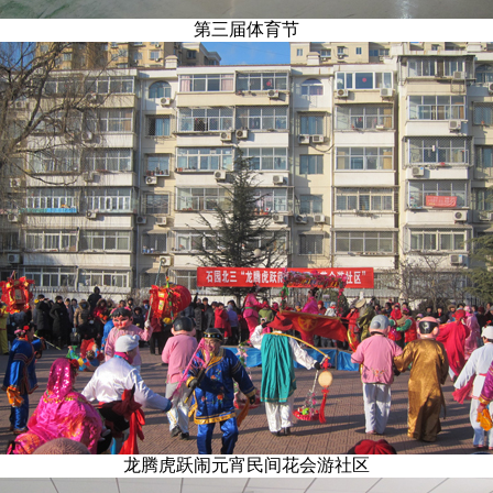
第三届体育节
龙腾虎跃闹元宵民间花会游社区