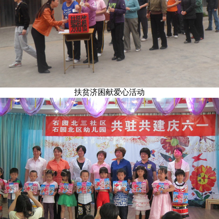
扶贫济困献爱心活动