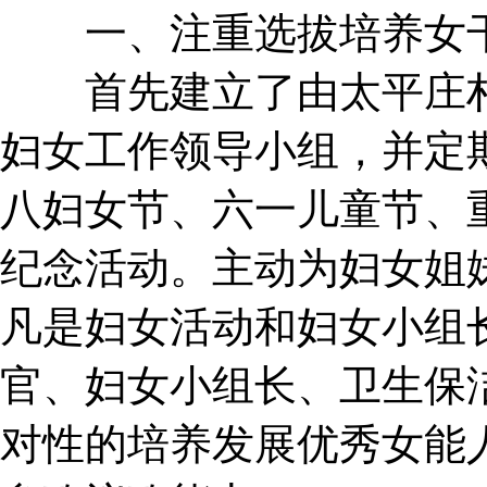
一、注重选拔培养女干
首先建立了由太平庄村
妇女工作领导小组，并定
八妇女节、六一儿童节、
纪念活动。主动为妇女姐
凡是妇女活动和妇女小组
官、妇女小组长、卫生保
对性的培养发展优秀女能