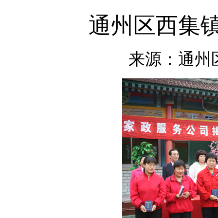
通州区西集镇
来源：通州