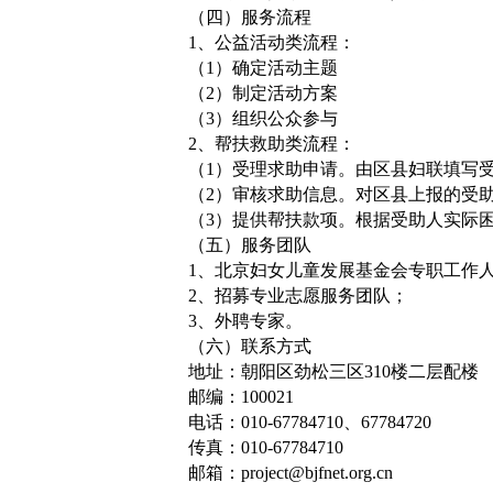
（四）服务流程
1、公益活动类流程：
（1）确定活动主题
（2）制定活动方案
（3）组织公众参与
2、帮扶救助类流程：
（1）受理求助申请。由区县妇联填写
（2）审核求助信息。对区县上报的受
（3）提供帮扶款项。根据受助人实际
（五）服务团队
1、北京妇女儿童发展基金会专职工作
2、招募专业志愿服务团队；
3、外聘专家。
（六）联系方式
地址：朝阳区劲松三区310楼二层配楼
邮编：100021
电话：010-67784710、67784720
传真：010-67784710
邮箱：project@bjfnet.org.cn