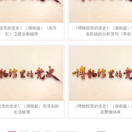
馆里的党史》（湖南篇）《东方
《博物馆里的党史》（湖南篇）
红》卫星乐曲磁带
各阶级的分析首刊《革命
馆里的党史》（湖南篇）毛泽东的
《博物馆里的党史》（湖南篇）
生活账簿
党费缴纳单