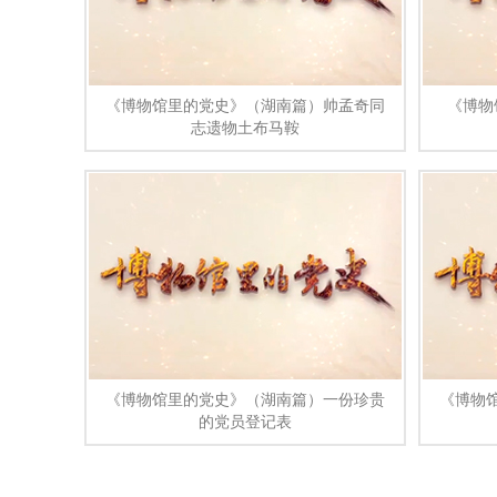
《博物馆里的党史》（湖南篇）帅孟奇同
《博物
志遗物土布马鞍
《博物馆里的党史》（湖南篇）一份珍贵
《博物
的党员登记表