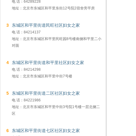
电 话：64289228
地址：北京市东城区和平里东街12号院2宿舍旁平房
3
东城区和平里街道民旺社区妇女之家
电 话：84214137
地址：北京市东城区和平里民旺园8号楼南侧和平里二小
对面
4
东城区和平里街道和平里社区妇女之家
电 话：84214298
地址：北京市东城区和平里中街7号楼
5
东城区和平里街道二区社区妇女之家
电 话：84221986
地址：北京市东城区和平里中街3号院1号楼一层北侧二
区
6
东城区和平里街道七区社区妇女之家