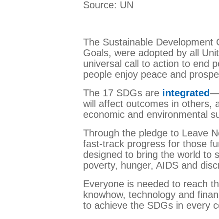
Source: UN
The Sustainable Development G
Goals, were adopted by all Uni
universal call to action to end 
people enjoy peace and prosper
The 17 SDGs are
integrated
—t
will affect outcomes in others,
economic and environmental sus
Through the pledge to Leave N
fast-track progress for those f
designed to bring the world to s
poverty, hunger, AIDS and disc
Everyone is needed to reach the
knowhow, technology and financi
to achieve the SDGs in every c