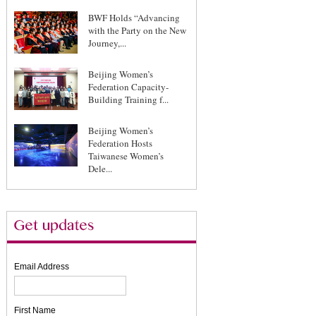
BWF Holds “Advancing
with the Party on the New
Journey,...
Beijing Women’s
Federation Capacity-
Building Training f...
Beijing Women’s
Federation Hosts
Taiwanese Women’s
Dele...
Email Address
First Name