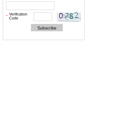
Verification
*
Code