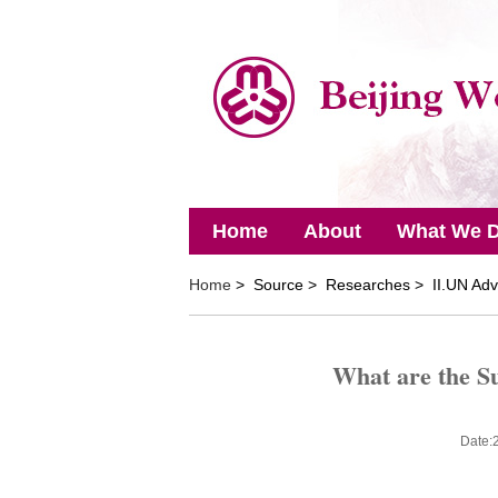
Home
About
What We 
Home
> Source > Researches > II.UN Adv
What are the S
Date: