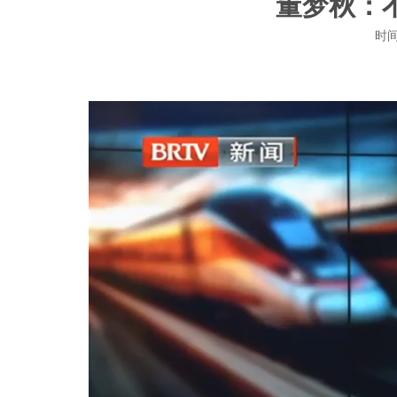
董梦秋：
时间