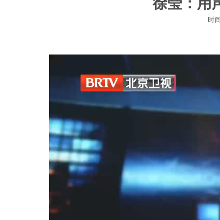
徐莹：用
时间