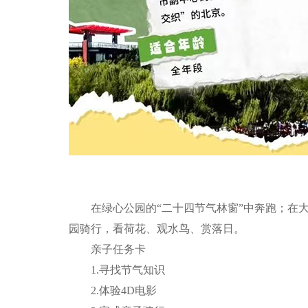
在绿心公园的“二十四节气林窗”中奔跑；在大
园骑行，看荷花、观水鸟、赏落日。
亲子任务卡
1.寻找节气知识
2.体验4D电影