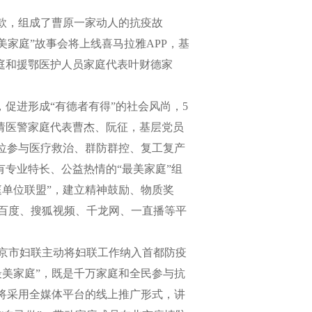
款，组成了曹原一家动人的抗疫故
美家庭”故事会将上线喜马拉雅APP，基
家庭和援鄂医护人员家庭代表叶财德家
促进形成“有德者有得”的社会风尚，5
邀请医警家庭代表曹杰、阮征，基层党员
位参与医疗救治、群防群控、复工复产
有专业特长、公益热情的“最美家庭”组
单位联盟”，建立精神鼓励、物质奖
百度、搜狐视频、千龙网、一直播等平
京市妇联主动将妇联工作纳入首都防疫
最美家庭”，既是千万家庭和全民参与抗
将采用全媒体平台的线上推广形式，讲