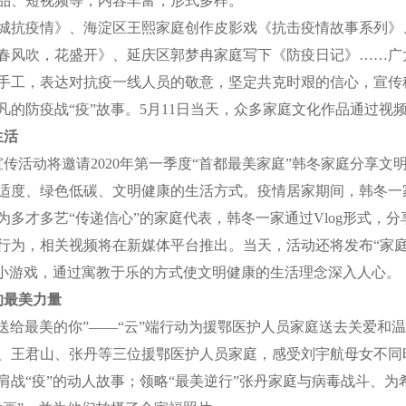
品、短视频等，内容丰富，形式多样。
抗疫情》、海淀区王熙家庭创作皮影戏《抗击疫情故事系列》
春风吹，花盛开》、延庆区郭梦冉家庭写下《防疫日记》……广
手工，表达对抗疫一线人员的敬意，坚定共克时艰的信心，宣传
的防疫战“疫”故事。5月11日当天，众多家庭文化作品通过视
生活
活动将邀请2020年第一季度“首都最美家庭”韩冬家庭分享文
适度、绿色低碳、文明健康的生活方式。疫情居家期间，韩冬一
多才多艺“传递信心”的家庭代表，韩冬一家通过Vlog形式，
行为，相关视频将在新媒体平台推出。当天，活动还将发布“家庭
”小游戏，通过寓教于乐的方式使文明健康的生活理念深入人心。
的最美力量
给最美的你”——“云”端行动为援鄂医护人员家庭送去关爱和温
、王君山、张丹等三位援鄂医护人员家庭，感受刘宇航母女不同时
肩战“疫”的动人故事；领略“最美逆行”张丹家庭与病毒战斗、