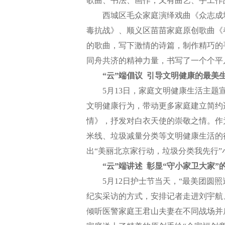
歌曲、书法、画作，又有曲艺、手工作
西城区毛众家庭演绎戏曲《众志成城
毒抗战》、顺义区苗苗家庭原创歌曲《
的歌曲，写下激情的诗篇，制作精巧的
同舟共济的精神力量，书写了一个个平凡
“云”端倡议 引导文明健康的最美
5月13日，家庭文明健康生活主题宣传
文明健康行为，带动更多家庭建立简约
情》，抒发对白衣天使的崇敬之情。作为
米线、垃圾减量分类等文明健康生活的
出“美丽北京家行动，垃圾分类我先行
“云”端讲述 彰显“守小家卫大家”
5月12日护士节当天，“最美团圆照送
纪实采访的方式，安排记者走进刘宇航
倾听医警家庭王君山夫妻在不同战场并