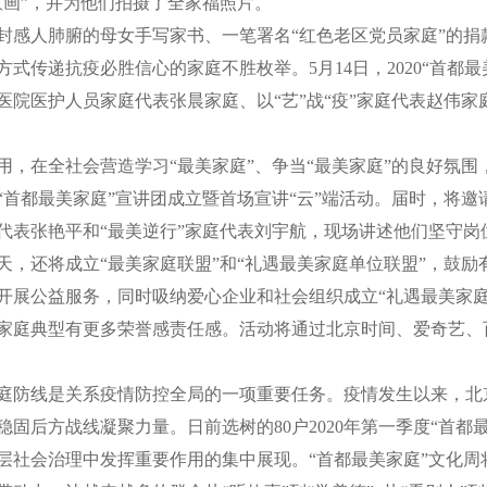
意画”，并为他们拍摄了全家福照片。
感人肺腑的母女手写家书、一笔署名“红色老区党员家庭”的捐
式传递抗疫必胜信心的家庭不胜枚举。5月14日，2020“首都最
医院医护人员家庭代表张晨家庭、以“艺”战“疫”家庭代表赵伟
在全社会营造学习“最美家庭”、争当“最美家庭”的良好氛围，
“首都最美家庭”宣讲团成立暨首场宣讲“云”端活动。届时，将
代表张艳平和“最美逆行”家庭代表刘宇航，现场讲述他们坚守岗
，还将成立“最美家庭联盟”和“礼遇最美家庭单位联盟”，鼓励
开展公益服务，同时吸纳爱心企业和社会组织成立“礼遇最美家庭
家庭典型有更多荣誉感责任感。活动将通过北京时间、爱奇艺、
防线是关系疫情防控全局的一项重要任务。疫情发生以来，北
固后方战线凝聚力量。日前选树的80户2020年第一季度“首都
层社会治理中发挥重要作用的集中展现。“首都最美家庭”文化周