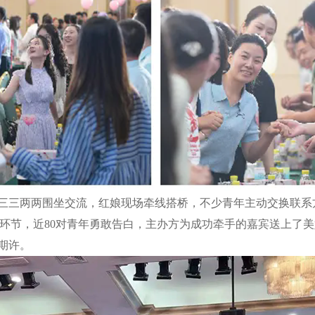
三两两围坐交流，红娘现场牵线搭桥，不少青年主动交换联系
”环节，近80对青年勇敢告白，主办方为成功牵手的嘉宾送上了
期许。