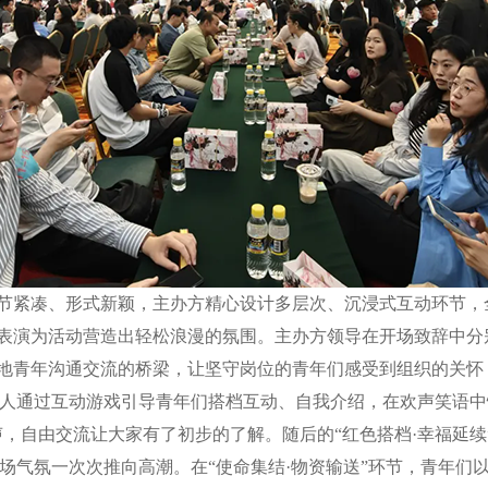
紧凑、形式新颖，主办方精心设计多层次、沉浸式互动环节，
表演为活动营造出轻松浪漫的氛围。主办方领导在开场致辞中分
地青年沟通交流的桥梁，让坚守岗位的青年们感受到组织的关怀
人通过互动游戏引导青年们搭档互动、自我介绍，在欢声笑语中快
，自由交流让大家有了初步的了解。随后的“红色搭档·幸福延续”
现场气氛一次次推向高潮。在“使命集结·物资输送”环节，青年