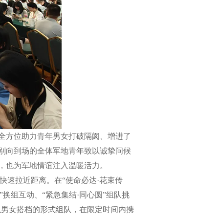
全方位助力青年男女打破隔阂、增进了
别向到场的全体军地青年致以诚挚问候
，也为军地情谊注入温暖活力。
速拉近距离。在“使命必达·花束传
换组互动、“紧急集结·同心圆”组队挑
们以男女搭档的形式组队，在限定时间内携