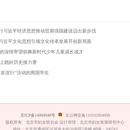
行习近平经济思想推动贸易强国建设迈出新步伐
习近平文化思想引领文化传承发展开创新局面
记的深情寄望鼓舞新时代少年儿童成长成才
程上跑好历史接力赛
年友谊行”活动的两国学生
京ICP备14004948号
京公网安备110102004098
版权所有 北京市妇女联合会 运行管理：北京市妇女发展研究中心
地址：北京市通州区运河东大街56号院7号楼 邮编：100743