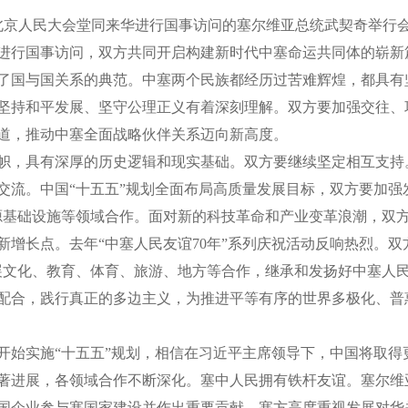
京人民大会堂同来华进行国事访问的塞尔维亚总统武契奇举行
进行国事访问，双方共同开启构建新时代中塞命运共同体的崭新
了国与国关系的典范。中塞两个民族都经历过苦难辉煌，都具有
坚持和平发展、坚守公理正义有着深刻理解。双方要加强交往、
道，推动中塞全面战略伙伴关系迈向新高度。
，具有深厚的历史逻辑和现实基础。双方要继续坚定相互支持
交流。中国“十五五”规划全面布局高质量发展目标，双方要加强
源基础设施等领域合作。面对新的科技革命和产业变革浪潮，双
新增长点。去年“中塞人民友谊70年”系列庆祝活动反响热烈。双
展文化、教育、体育、旅游、地方等合作，继承和发扬好中塞人
配合，践行真正的多边主义，为推进平等有序的世界多极化、普
实施“十五五”规划，相信在习近平主席领导下，中国将取得
著进展，各领域合作不断深化。塞中人民拥有铁杆友谊。塞尔维
国企业参与塞国家建设并作出重要贡献。塞方高度重视发展对华