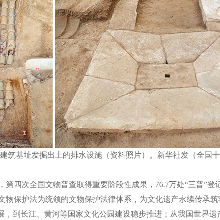
建筑基址发掘出土的排水设施（资料照片）。新华社发（全国十
四次全国文物普查取得重要阶段性成果，76.7万处“三普”登
以文物保护法为统领的文物保护法律体系，为文化遗产永续传承筑
，到长江、黄河等国家文化公园建设稳步推进；从我国世界遗产