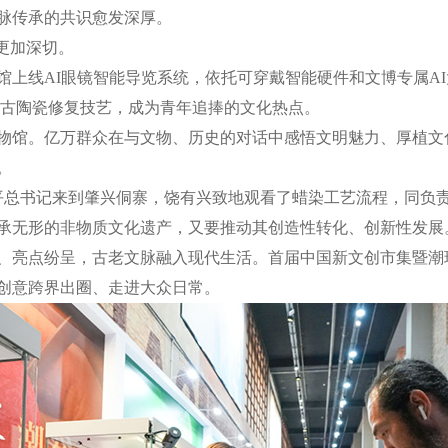
脉传承的共识愈发深厚。
更加深切。
线AI眼镜智能导览系统，依托可穿戴智能硬件和文博专属AI
示古陶瓷修复技艺，成为青年追捧的文化热点。
物馆。亿万群众在与文物、历史的对话中感悟文明魅力、厚植文
。
平总书记来到肇兴侗寨，饶有兴致地观看了蜡染工艺流程，同负责
承无形的非物质文化遗产，又要推动其创造性转化、创新性发展
亮点纷呈，古老文脉融入现代生活。首届中国新文创市集暨潮
创意跨界出圈、走进大众日常。