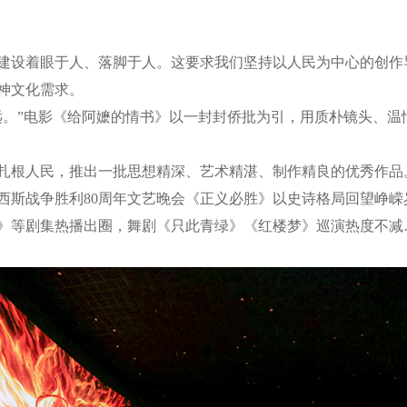
设着眼于人、落脚于人。这要求我们坚持以人民为中心的创作
神文化需求。
”电影《给阿嬷的情书》以一封封侨批为引，用质朴镜头、温
根人民，推出一批思想精深、艺术精湛、制作精良的优秀作品
斯战争胜利80周年文艺晚会《正义必胜》以史诗格局回望峥嵘
》等剧集热播出圈，舞剧《只此青绿》《红楼梦》巡演热度不减