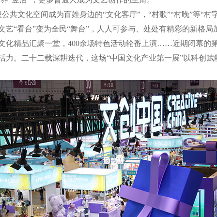
文化空间成为百姓身边的“文化客厅”，“村歌”“村晚”等“村
艺“看台”变为全民“舞台”，人人可参与、处处有精彩的新格局
件文化精品汇聚一堂，400余场特色活动轮番上演……近期闭幕的
活力。二十二载深耕迭代，这场“中国文化产业第一展”以科创赋