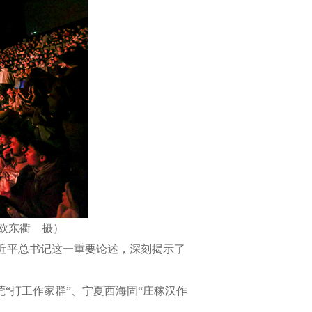
（欧东衢 摄）
近平总书记这一重要论述，深刻揭示了
“打工作家群”、宁夏西海固“庄稼汉作