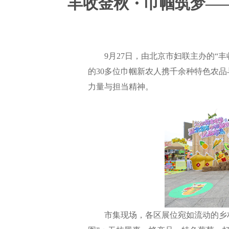
丰收金秋・巾帼筑梦——
9月27日，由北京市妇联主办的“丰收
的30多位巾帼新农人携千余种特色农
力量与担当精神。
市集现场，各区展位宛如流动的乡村