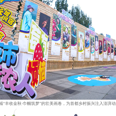
丰收金秋·巾帼筑梦”的壮美画卷，为首都乡村振兴注入澎湃动