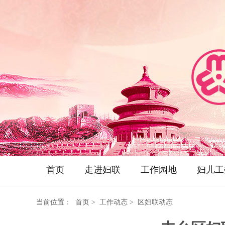
首页
走进妇联
工作园地
妇儿工
当前位置：
首页
> 工作动态 > 区妇联动态