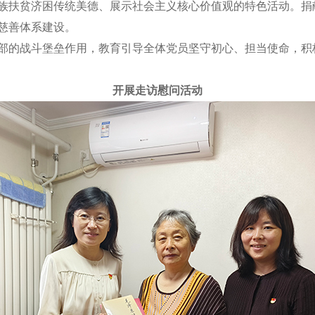
族扶贫济困传统美德、展示社会主义核心价值观的特色活动。捐
慈善体系建设。
的战斗堡垒作用，教育引导全体党员坚守初心、担当使命，积
。
开展走访慰问活动