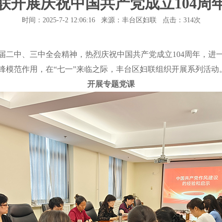
联开展庆祝中国共产党成立104周
时间：2025-7-2 12:06:16 来源：丰台区妇联 点击：
314次
中、三中全会精神，热烈庆祝中国共产党成立104周年，进
锋模范作用，在“七一”来临之际，丰台区妇联组织开展系列活动
开展专题党课