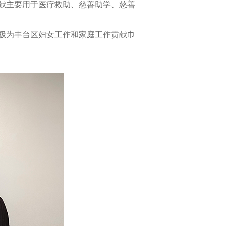
献主要用于医疗救助、慈善助学、慈善
极为丰台区妇女工作和家庭工作贡献巾