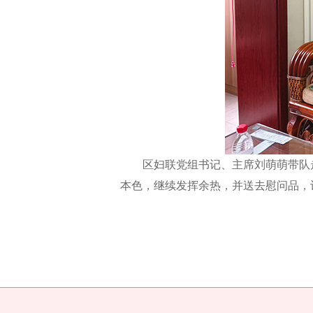
区妇联党组书记、主席刘萌萌带队走
本色，继续发挥余热，并送去慰问品，