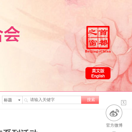
X
官方微博