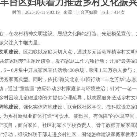
丰台区妇联着力推进乡村文化振
时间：2025-10-11 9:03:19 来源：丰台区妇联 点击：
414次
，在农村精神文明建设、思想文化阵地打造、先进模范宣传、
振兴注入巾帼力量。
文明建设。
区妇联以家庭为切入点，通过多元活动厚植乡村文明
家风 共筑家国梦”主题座谈会，发布家庭工作六项行动；开展“最美
，5－6月集中开展家风宣传活动400余场，吸引1.53万余人参与；
秀家庭典型。同时，依托“微笑北京·巾帼行动”“丰之芳华”志愿
动，通过“童能量”效应带动乡村家庭参与环境整治；针对“一老一
乡村困境儿童赠送物资并提供心理疏导，以志愿服务激活乡村文
阵地建设。
强化实体阵地建设，联合区社区学院、教科院设立家
设，为乡村新就业群体打造“可饮水、能歇脚、有保障”的休息空
家”项目，面向家长、社区村家长学校负责人、骨干教师开展家庭
课”活动，组织妇联干部走进乡村社区，围绕怎样建设家庭家教家