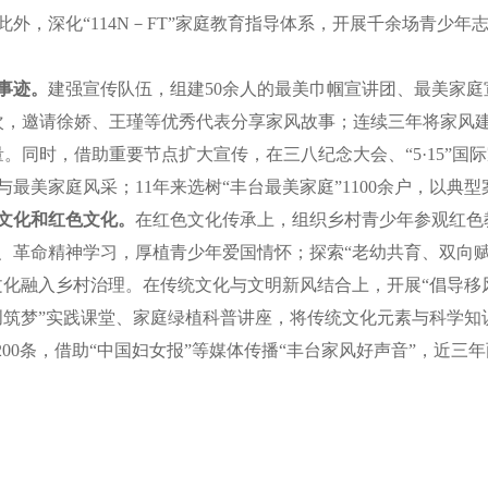
。此外，深化“114N－FT”家庭教育指导体系，开展千余场青少
事迹。
建强宣传队伍，组建50余人的最美巾帼宣讲团、最美家
人次，邀请徐娇、王瑾等优秀代表分享家风故事；连续三年将家风
量。同时，借助重要节点扩大宣传，在三八纪念大会、“5·15”
最美家庭风采；11年来选树“丰台最美家庭”1100余户，以典
文化和红色文化。
在红色文化传承上，组织乡村青少年参观红色
、革命精神学习，厚植青少年爱国情怀；探索“老幼共育、双向赋
文化融入乡村治理。在传统文化与文明新风结合上，开展“倡导移
创筑梦”实践课堂、家庭绿植科普讲座，将传统文化元素与科学知
200条，借助“中国妇女报”等媒体传播“丰台家风好声音”，近