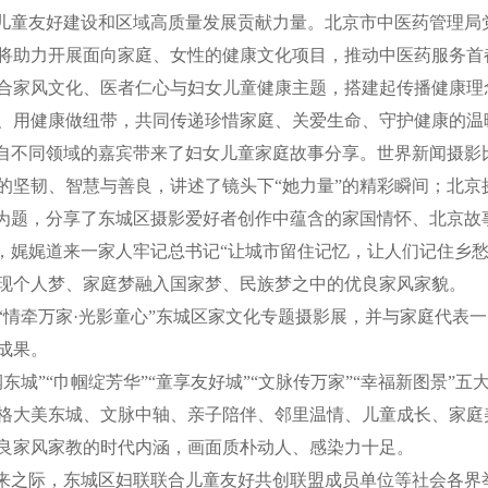
动儿童友好建设和区域高质量发展贡献力量。北京市中医药管理局
将助力开展面向家庭、女性的健康文化项目，推动中医药服务首
合家风文化、医者仁心与妇女儿童健康主题，搭建起传播健康理
、用健康做纽带，共同传递珍惜家庭、关爱生命、守护健康的温
不同领域的嘉宾带来了妇女儿童家庭故事分享。世界新闻摄影
的坚韧、智慧与善良，讲述了镜头下“她力量”的精彩瞬间；北京
”为题，分享了东城区摄影爱好者创作中蕴含的家国情怀、北京故
题，娓娓道来一家人牢记总书记“让城市留住记忆，让人们记住乡
现个人梦、家庭梦融入国家梦、民族梦之中的优良家风家貌。
牵万家·光影童心”东城区家文化专题摄影展，并与家庭代表一
成果。
”“巾帼绽芳华”“童享友好城”“文脉传万家”“幸福新图景”
格大美东城、文脉中轴、亲子陪伴、邻里温情、儿童成长、家庭
良家风家教的时代内涵，画面质朴动人、感染力十足。
到来之际，东城区妇联联合儿童友好共创联盟成员单位等社会各界