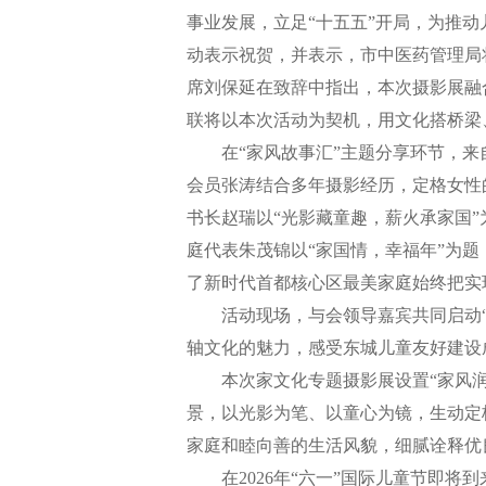
事业发展，立足“十五五”开局，为推
动表示祝贺，并表示，市中医药管理局
席刘保延在致辞中指出，本次摄影展融
联将以本次活动为契机，用文化搭桥梁
在“家风故事汇”主题分享环节，来自
会员张涛结合多年摄影经历，定格女性
书长赵瑞以“光影藏童趣，薪火承家国
庭代表朱茂锦以“家国情，幸福年”为
了新时代首都核心区最美家庭始终把实
活动现场，与会领导嘉宾共同启动“情
轴文化的魅力，感受东城儿童友好建设
本次家文化专题摄影展设置“家风润东城
景，以光影为笔、以童心为镜，生动定
家庭和睦向善的生活风貌，细腻诠释优
在2026年“六一”国际儿童节即将