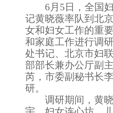
6月5日，全国妇
记黄晓薇率队到北
女和妇女工作的重
和家庭工作进行调
处书记、北京市妇
部部长兼办公厅副
芮，市委副秘书长
研。
调研期间，黄晓薇
宇、妇女连心坊、