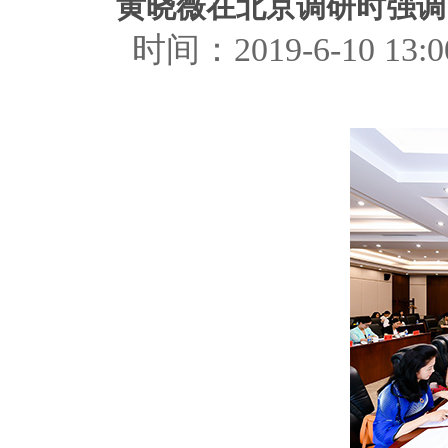
黄晓薇在北京调研时强调
时间：2019-6-10 