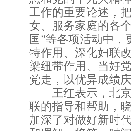
工作的重要论述，
女、服务家庭的各个
国”等各项活动中，
特作用、深化妇联
梁纽带作用、当好
党走，以优异成绩庆
王红表示，北京市
联的指导和帮助，
加深了对做好新时