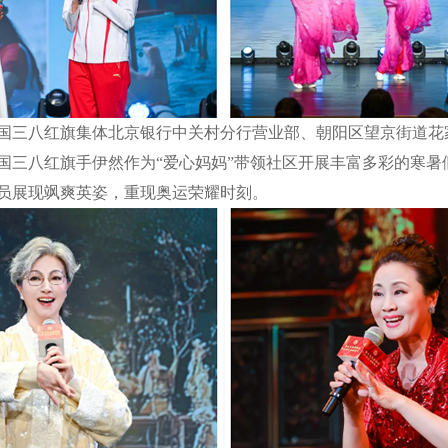
三八红旗集体北京银行中关村分行营业部、朝阳区望京街道花
国三八红旗手伊然作为“爱心妈妈”带领社区开展丰富多彩的寒暑
员展现飒爽英姿，重现奥运荣耀时刻。