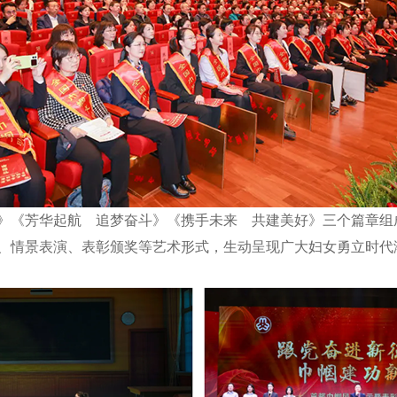
《芳华起航 追梦奋斗》《携手未来 共建美好》三个篇章组
、情景表演、表彰颁奖等艺术形式，生动呈现广大妇女勇立时代