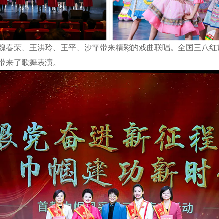
春荣、王洪玲、王平、沙霏带来精彩的戏曲联唱。全国三八红
带来了歌舞表演。