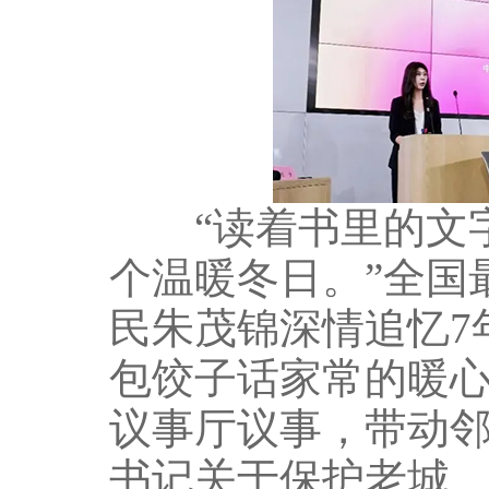
“读着书里的文字
个温暖冬日。”全国
民朱茂锦深情追忆7
包饺子话家常的暖
议事厅议事，带动
书记关于保护老城