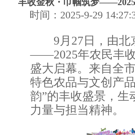
丰收金秋・巾帼筑梦——20
时间：2025-9-29 1
9月27日，由北京
——2025年农民
盛大启幕。来自全市
特色农品与文创产品
韵”的丰收盛景，生
力量与担当精神。