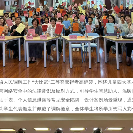
民调解工作“大比武”二等奖获得者高婷婷，围绕儿童四大基
与网络安全中的法律常识及应对方式，引导学生智慧助人、温暖
话手表、个人信息泄露等常见安全陷阱，设计案例场景重现，通
为学生代表颁发并佩戴了调解徽章，全体学生将所学所想写入彩