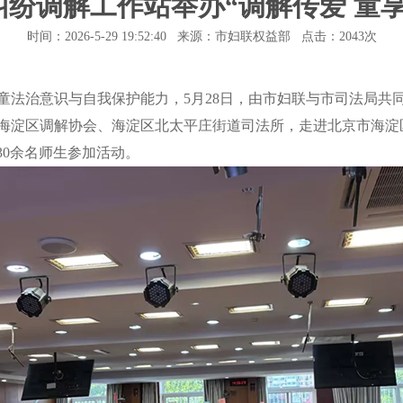
纷调解工作站举办“调解传爱 童
时间：2026-5-29 19:52:40 来源：市妇联权益部 点击：
2043次
治意识与自我保护能力，5月28日，由市妇联与市司法局共
海淀区调解协会、海淀区北太平庄街道司法所，走进北京市海淀
30余名师生参加活动。