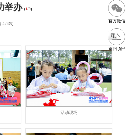
功举办
(
1
/9)
官方微信
:
474次
返回顶部
活动现场