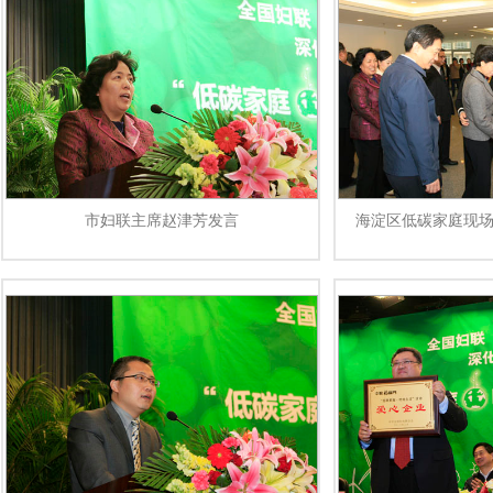
市妇联主席赵津芳发言
海淀区低碳家庭现