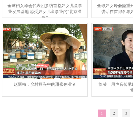
全球妇女峰会代表团参访首都妇女儿童事
全球妇女峰会隆重
业发展基地 感受妇女儿童事业的“北京温
讲话在首都各界
度”
赵丽梅：乡村振兴中的甜蜜创业者
徐莹：用声音传承
1
2
3