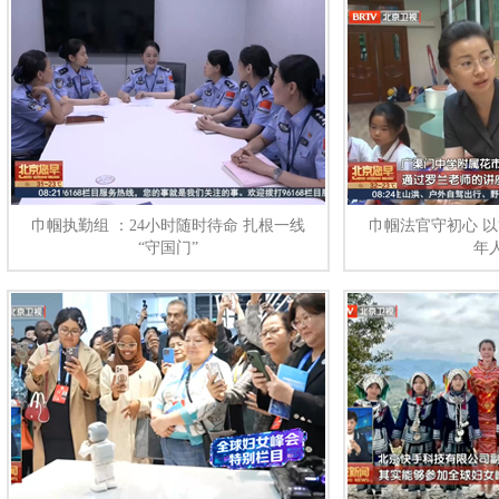
巾帼执勤组 ：24小时随时待命 扎根一线
巾帼法官守初心 以
“守国门”
年