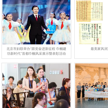
北京市妇联举办“跟党奋进新征程 巾帼建
最美家风润
功新时代”首都巾帼风采展示暨表彰活动